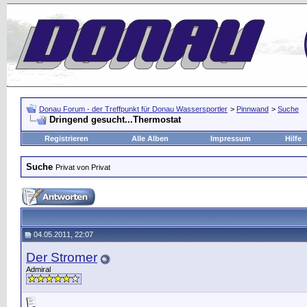
Donau Forum - der Treffpunkt für Donau Wassersportler
>
Pinnwand
>
Suche
Dringend gesucht...Thermostat
Registrieren
Alle Alben
Impressum
Hilfe
Suche
Privat von Privat
04.05.2011, 22:07
Der Stromer
Admiral