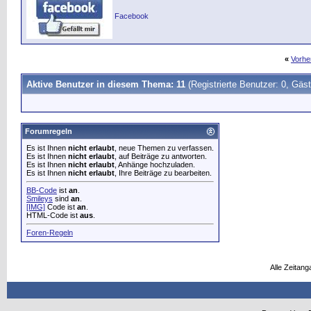
Facebook
«
Vorhe
Aktive Benutzer in diesem Thema: 11
(Registrierte Benutzer: 0, Gäst
Forumregeln
Es ist Ihnen
nicht erlaubt
, neue Themen zu verfassen.
Es ist Ihnen
nicht erlaubt
, auf Beiträge zu antworten.
Es ist Ihnen
nicht erlaubt
, Anhänge hochzuladen.
Es ist Ihnen
nicht erlaubt
, Ihre Beiträge zu bearbeiten.
BB-Code
ist
an
.
Smileys
sind
an
.
[IMG]
Code ist
an
.
HTML-Code ist
aus
.
Foren-Regeln
Alle Zeitang